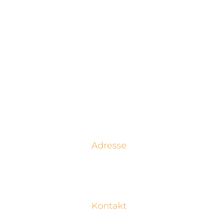
Adresse
Degetel GmbH
Hessenring 113
61348 Bad Homburg
Kontakt